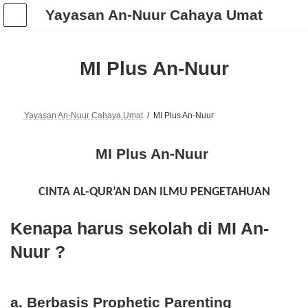
Skip
Skip
Yayasan An-Nuur Cahaya Umat
to
to
the
the
content
Navigation
MI Plus An-Nuur
Yayasan An-Nuur Cahaya Umat
MI Plus An-Nuur
MI Plus An-Nuur
CINTA AL-QUR’AN DAN ILMU PENGETAHUAN
Kenapa harus sekolah di MI An-
Nuur ?
a. Berbasis Prophetic Parenting