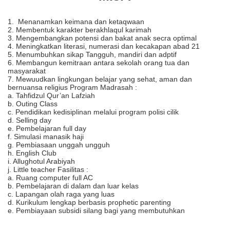
1. Menanamkan keimana dan ketaqwaan
2. Membentuk karakter berakhlaqul karimah
3. Mengembangkan potensi dan bakat anak secra optimal
4. Meningkatkan literasi, numerasi dan kecakapan abad 21
5. Menumbuhkan sikap Tangguh, mandiri dan adptif
6. Membangun kemitraan antara sekolah orang tua dan
masyarakat
7. Mewuudkan lingkungan belajar yang sehat, aman dan
bernuansa religius Program Madrasah :
a. Tahfidzul Qur’an Lafziah
b. Outing Class
c. Pendidikan kedisiplinan melalui program polisi cilik
d. Selling day
e. Pembelajaran full day
f. Simulasi manasik haji
g. Pembiasaan unggah ungguh
h. English Club
i. Allughotul Arabiyah
j. Little teacher Fasilitas :
a. Ruang computer full AC
b. Pembelajaran di dalam dan luar kelas
c. Lapangan olah raga yang luas
d. Kurikulum lengkap berbasis prophetic parenting
e. Pembiayaan subsidi silang bagi yang membutuhkan