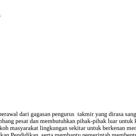
t
erawal dari gagasan pengurus takmir yang dirasa san
embang pesat dan membutuhkan pihak-pihak luar untu
okoh masyarakat lingkungan sekitar untuk berkenan m
an Pendidikan, serta membantu pemerintah membentuk