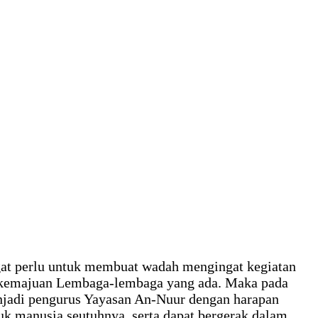
gat perlu untuk membuat wadah mengingat kegiatan
k kemajuan Lembaga-lembaga yang ada. Maka pada
enjadi pengurus Yayasan An-Nuur dengan harapan
 manusia seutuhnya, serta dapat bergerak dalam