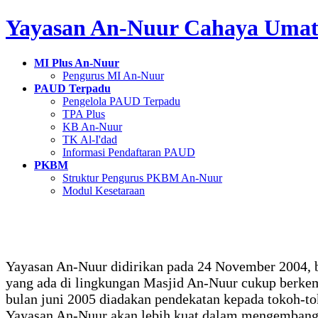
Skip
Skip
Yayasan An-Nuur Cahaya Uma
to
to
the
the
content
Navigation
MI Plus An-Nuur
Pengurus MI An-Nuur
PAUD Terpadu
Pengelola PAUD Terpadu
TPA Plus
KB An-Nuur
TK Al-I'dad
Informasi Pendaftaran PAUD
PKBM
Struktur Pengurus PKBM An-Nuur
Modul Kesetaraan
Yayasan An-Nuur didirikan pada 24 November 2004, b
yang ada di lingkungan Masjid An-Nuur cukup berk
bulan juni 2005 diadakan pendekatan kepada tokoh-t
Yayasan An-Nuur akan lebih kuat dalam mengembangk